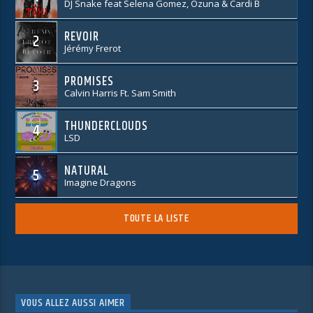
DJ Snake feat Selena Gomez, Ozuna & Cardi B
REVOIR
2
Jérémy Frerot
PROMISES
3
Calvin Harris Ft. Sam Smith
THUNDERCLOUDS
4
LSD
NATURAL
5
Imagine Dragons
TOUTE LA LISTE
VOUS ALLEZ AUSSI AIMER