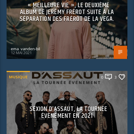
« MEILLEURE VIE », LE DEUXIÈME
ALBUM DE JERÉMY FRÉROT SUITE À LA
SÉPARATION DES FRÉROT DE LA VEGA.
ema_vanden-bil
12 MAI 2021
MUSIQUE
0
3
SEXION D’ASSAUT, LA TOURNÉE
ÉVÈNEMENT EN 2021