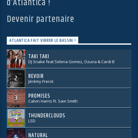
d’Atlantica !
Devenir partenaire
ATLANTICA FAIT VIBRER LE BASSIN !
TAKI TAKI
1
DJ Snake feat Selena Gomez, Ozuna & Cardi B
REVOIR
2
Jérémy Frerot
PROMISES
3
Calvin Harris Ft. Sam Smith
THUNDERCLOUDS
4
LSD
NATURAL
5