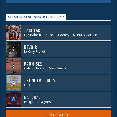
ATLANTICA FAIT VIBRER LE BASSIN !
TAKI TAKI
1
DJ Snake feat Selena Gomez, Ozuna & Cardi B
REVOIR
2
Jérémy Frerot
PROMISES
3
Calvin Harris Ft. Sam Smith
THUNDERCLOUDS
4
LSD
NATURAL
5
Imagine Dragons
TOUTE LA LISTE