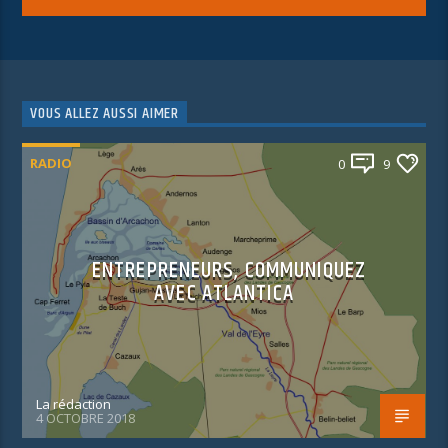
VOUS ALLEZ AUSSI AIMER
RADIO
0
9
ENTREPRENEURS, COMMUNIQUEZ
AVEC ATLANTICA
La rédaction
4 OCTOBRE 2018