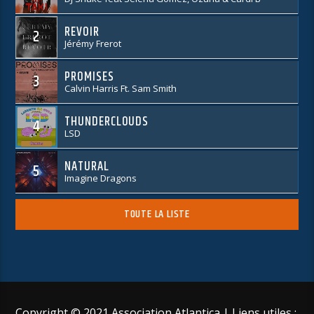
REVOIR
2
Jérémy Frerot
PROMISES
3
Calvin Harris Ft. Sam Smith
THUNDERCLOUDS
4
LSD
NATURAL
5
Imagine Dragons
TOUTE LA LISTE
Copyright © 2021 Association Atlantica | Liens utiles :