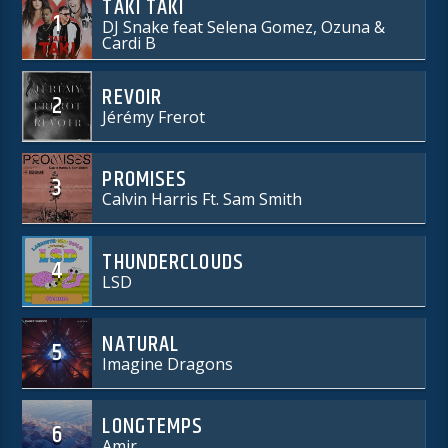
TAKI TAKI
1
DJ Snake feat Selena Gomez, Ozuna &
Cardi B
REVOIR
2
Jérémy Frerot
PROMISES
3
Calvin Harris Ft. Sam Smith
THUNDERCLOUDS
4
LSD
NATURAL
5
Imagine Dragons
LONGTEMPS
6
Amir