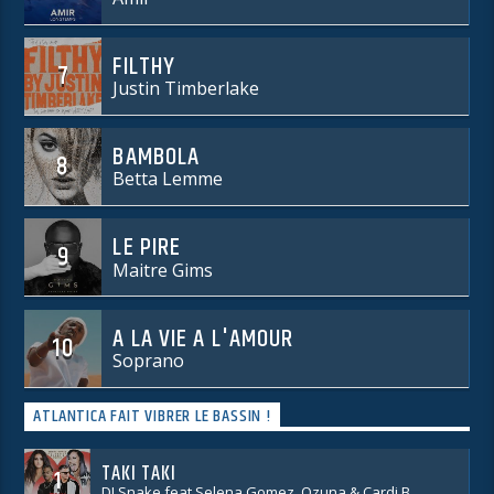
FILTHY
7
Justin Timberlake
BAMBOLA
8
Betta Lemme
LE PIRE
9
Maitre Gims
A LA VIE A L'AMOUR
10
Soprano
ATLANTICA FAIT VIBRER LE BASSIN !
TAKI TAKI
1
DJ Snake feat Selena Gomez, Ozuna & Cardi B