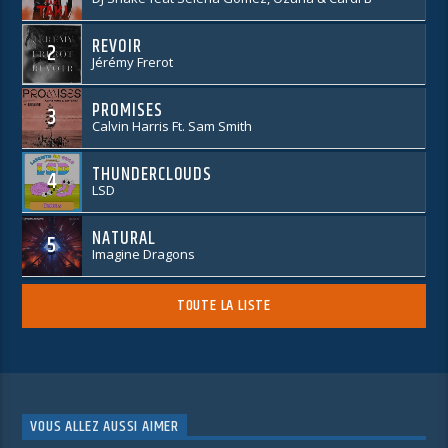
REVOIR
2
Jérémy Frerot
PROMISES
3
Calvin Harris Ft. Sam Smith
THUNDERCLOUDS
4
LSD
NATURAL
5
Imagine Dragons
TOUTE LA LISTE
VOUS ALLEZ AUSSI AIMER