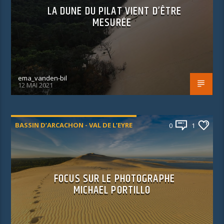
LA DUNE DU PILAT VIENT D’ÊTRE
MESURÉE
ema_vanden-bil
12 MAI 2021
BASSIN D’ARCACHON - VAL DE L’EYRE
0
1
FOCUS SUR LE PHOTOGRAPHE
MICHAEL PORTILLO