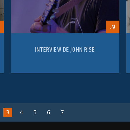
INTERVIEW DE JOHN RISE
3
4
5
6
7