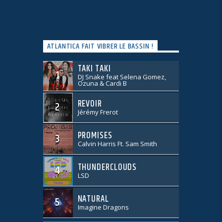
ATLANTICA FAIT VIBRER LE BASSIN !
TAKI TAKI
1
DJ Snake feat Selena Gomez,
Ozuna & Cardi B
REVOIR
2
Jérémy Frerot
PROMISES
3
Calvin Harris Ft. Sam Smith
THUNDERCLOUDS
4
LSD
NATURAL
5
Imagine Dragons