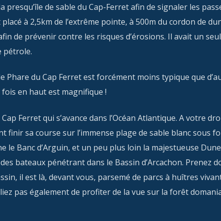
a presqu’île de sable du Cap-Ferret afin de signaler les pass
ut placé à 2,5km de l’extrême pointe, à 500m du cordon de du
fin de prévenir contre les risques d’érosions. Il avait un seul
 pétrole.
le Phare du Cap Ferret est forcément moins typique que d’a
 fois en haut est magnifique !
Cap Ferret qui s’avance dans l’Océan Atlantique. A votre dro
t finir sa course sur l’immense plage de sable blanc sous f
e le Banc d’Arguin, et un peu plus loin la majestueuse Dune
ant des bateaux pénétrant dans le Bassin d’Arcachon. Prenez d
in, il est là, devant vous, parsemé de parcs à huîtres vivan
iez pas également de profiter de la vue sur la forêt domani