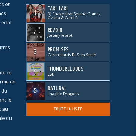
es et
TAKI TAKI
1
nes
DJ Snake feat Selena Gomez,
Ozuna & Cardi B
 éclat
REVOIR
2
Jérémy Frerot
utres
PROMISES
3
Calvin Harris Ft. Sam Smith
THUNDERCLOUDS
4
ite ce
LSD
orme de
NATURAL
5
 du
Imagine Dragons
onc le
TOUTE LA LISTE
t au
ale du