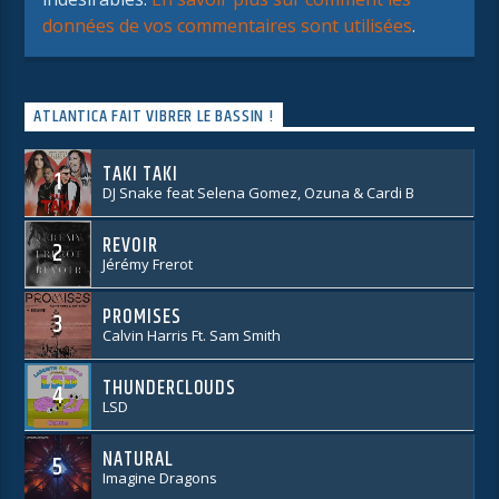
données de vos commentaires sont utilisées
.
ATLANTICA FAIT VIBRER LE BASSIN !
TAKI TAKI
1
DJ Snake feat Selena Gomez, Ozuna & Cardi B
REVOIR
2
Jérémy Frerot
PROMISES
3
Calvin Harris Ft. Sam Smith
THUNDERCLOUDS
4
LSD
NATURAL
5
Imagine Dragons