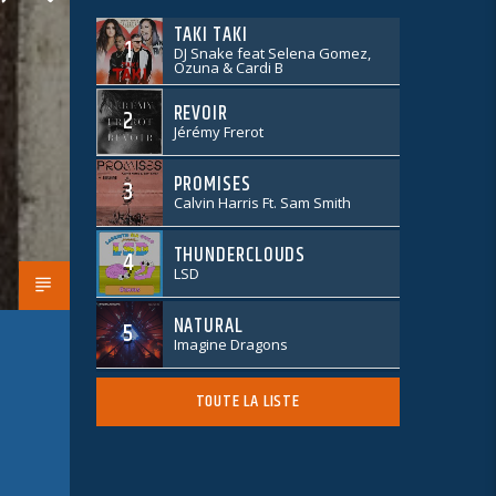
TAKI TAKI
1
DJ Snake feat Selena Gomez,
Ozuna & Cardi B
REVOIR
2
Jérémy Frerot
PROMISES
3
Calvin Harris Ft. Sam Smith
THUNDERCLOUDS
4
LSD
NATURAL
5
Imagine Dragons
TOUTE LA LISTE