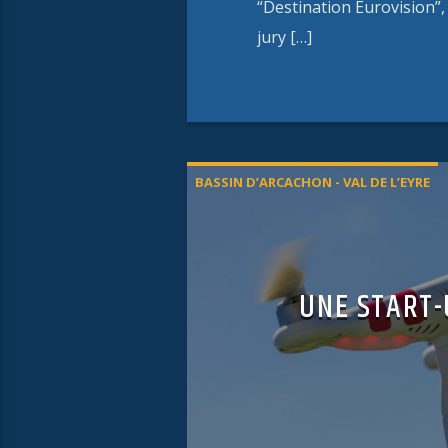
“Destination Eurovision”,
jury […]
BASSIN D’ARCACHON - VAL DE L’EYRE
UNE START-