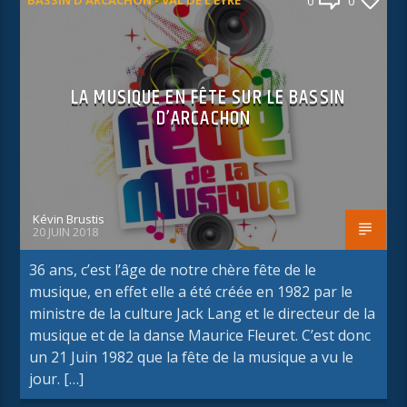
0
0
LA MUSIQUE EN FÊTE SUR LE BASSIN
D’ARCACHON
Kévin Brustis
20 JUIN 2018
36 ans, c’est l’âge de notre chère fête de le
musique, en effet elle a été créée en 1982 par le
ministre de la culture Jack Lang et le directeur de la
musique et de la danse Maurice Fleuret. C’est donc
un 21 Juin 1982 que la fête de la musique a vu le
jour. […]