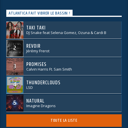
ATLANTICA FAIT VIBRER LE BASSIN !
TAKI TAKI
1
DJ Snake feat Selena Gomez, Ozuna & Cardi B
REVOIR
2
Jérémy Frerot
PROMISES
3
Calvin Harris Ft. Sam Smith
THUNDERCLOUDS
4
LSD
NATURAL
5
Imagine Dragons
TOUTE LA LISTE