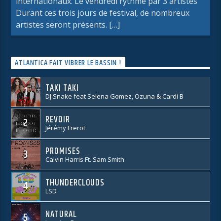
internationaux. Le vendredi rythmé par 3 artistes
Durant ces trois jours de festival, de nombreux
artistes seront présents. […]
ATLANTICA FAIT VIBRER LE BASSIN !
TAKI TAKI
1
DJ Snake feat Selena Gomez, Ozuna & Cardi B
REVOIR
2
Jérémy Frerot
PROMISES
3
Calvin Harris Ft. Sam Smith
THUNDERCLOUDS
4
LSD
NATURAL
5