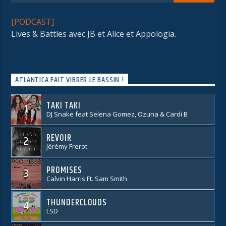
[PODCAST]
Lives & Battles avec JB et Alice et Appologia.
ATLANTICA FAIT VIBRER LE BASSIN !
TAKI TAKI
1
DJ Snake feat Selena Gomez, Ozuna & Cardi B
REVOIR
2
Jérémy Frerot
PROMISES
3
Calvin Harris Ft. Sam Smith
THUNDERCLOUDS
4
LSD