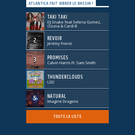
ATLANTICA FAIT VIBRER LE BASSIN !
TAKI TAKI
1
DJ Snake feat Selena Gomez,
Ozuna & Cardi B
REVOIR
2
Jérémy Frerot
PROMISES
3
Calvin Harris Ft. Sam Smith
THUNDERCLOUDS
4
LSD
NATURAL
5
Imagine Dragons
TOUTE LA LISTE