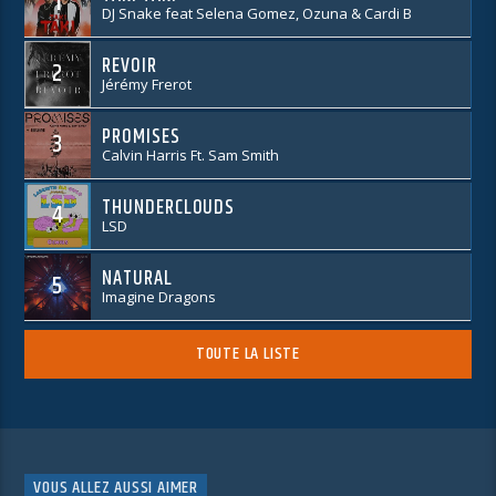
1
DJ Snake feat Selena Gomez, Ozuna & Cardi B
REVOIR
2
Jérémy Frerot
PROMISES
3
Calvin Harris Ft. Sam Smith
THUNDERCLOUDS
4
LSD
NATURAL
5
Imagine Dragons
TOUTE LA LISTE
VOUS ALLEZ AUSSI AIMER