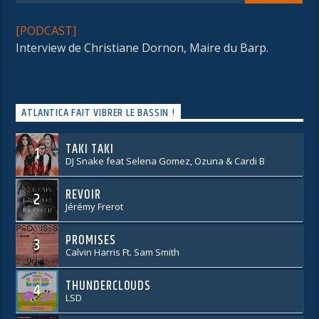
[PODCAST]
Interview de Christiane Dornon, Maire du Barp.
ATLANTICA FAIT VIBRER LE BASSIN !
TAKI TAKI
1
DJ Snake feat Selena Gomez, Ozuna & Cardi B
REVOIR
2
Jérémy Frerot
PROMISES
3
Calvin Harris Ft. Sam Smith
THUNDERCLOUDS
4
LSD