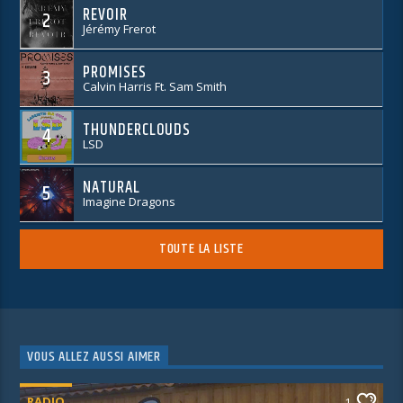
REVOIR
2
Jérémy Frerot
PROMISES
3
Calvin Harris Ft. Sam Smith
THUNDERCLOUDS
4
LSD
NATURAL
5
Imagine Dragons
TOUTE LA LISTE
VOUS ALLEZ AUSSI AIMER
RADIO
1