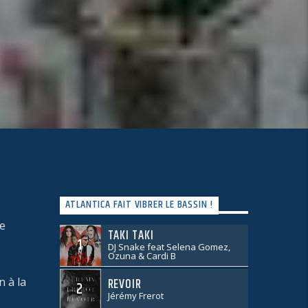
ATLANTICA FAIT VIBRER LE BASSIN !
e
TAKI TAKI
1
DJ Snake feat Selena Gomez,
Ozuna & Cardi B
 à la
REVOIR
2
Jérémy Frerot