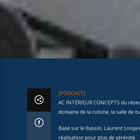
[PODCAST]
AC INTÉRIEUR CONCEPTS du réseau 
domaine de la cuisine, la salle de b
Basé sur le Bassin, Laurent Lonjar
réalisation pour plus de sérénité.