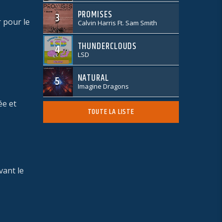
PROMISES
3
r pour le
Calvin Harris Ft. Sam Smith
THUNDERCLOUDS
4
LSD
NATURAL
5
Imagine Dragons
ée et
TOUTE LA LISTE
vant le