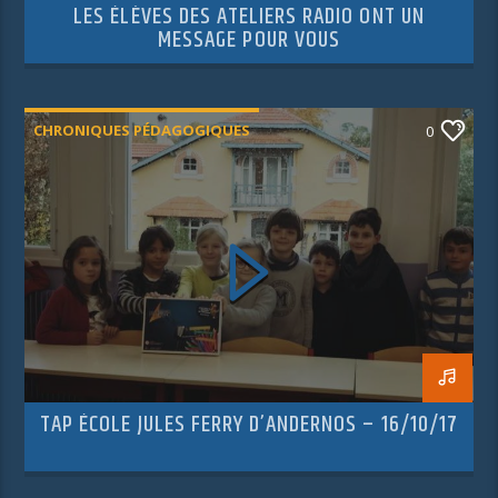
LES ÉLÈVES DES ATELIERS RADIO ONT UN
MESSAGE POUR VOUS
CHRONIQUES PÉDAGOGIQUES
0
TAP ÉCOLE JULES FERRY D’ANDERNOS – 16/10/17