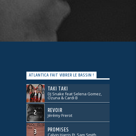
ATLANTICA FAIT VIBRER LE BASSIN !
TAKI TAKI
1
DJ Snake feat Selena Gomez,
Ozuna & Cardi B
REVOIR
2
Jérémy Frerot
PROMISES
3
Calvin Harris Ft. Sam Smith