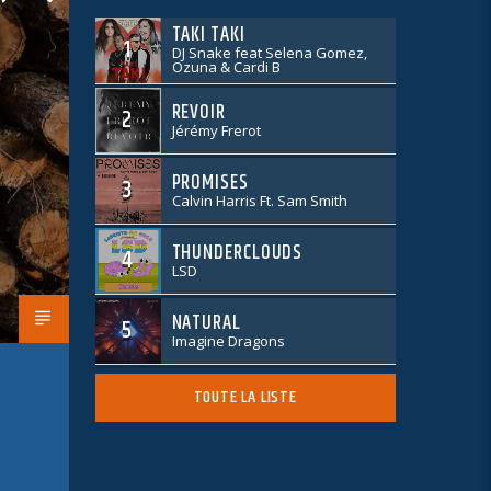
TAKI TAKI
1
DJ Snake feat Selena Gomez,
Ozuna & Cardi B
REVOIR
2
Jérémy Frerot
PROMISES
3
Calvin Harris Ft. Sam Smith
THUNDERCLOUDS
4
LSD
NATURAL
5
Imagine Dragons
TOUTE LA LISTE