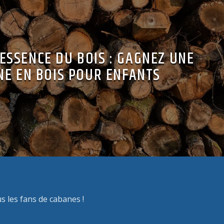
’ESSENCE DU BOIS : GAGNEZ UNE
NE EN BOIS POUR ENFANTS
 les fans de cabanes !